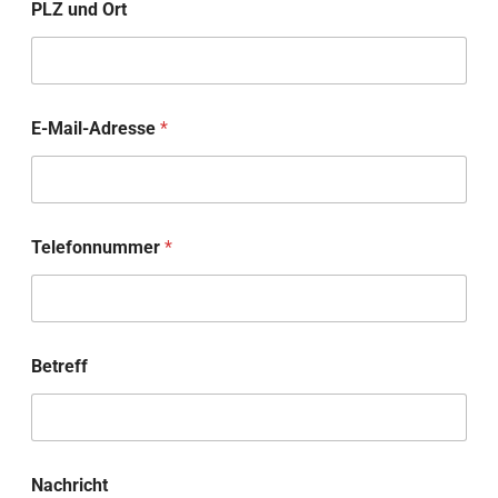
PLZ und Ort
z
E-Mail-Adresse
*
u
s
e
n
d
e
Telefonnummer
*
n
S
t
r
a
ß
Betreff
e
B
e
t
r
Nachricht
e