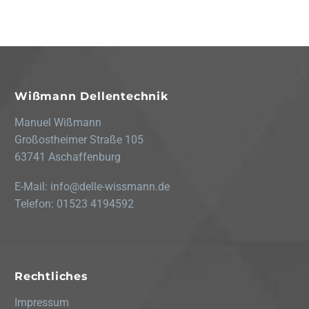
Wißmann Dellentechnik
Manuel Wißmann
Großostheimer Straße 105
63741 Aschaffenburg
E-Mail:
info@delle-wissmann.de
Telefon:
01523 4194592
Rechtliches
Impressum