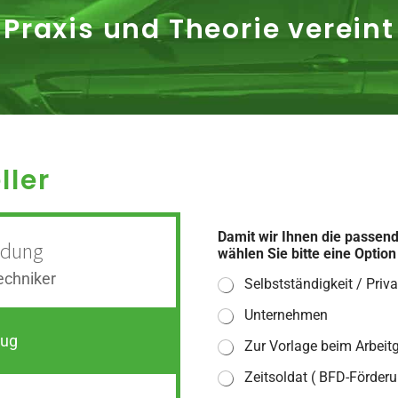
Praxis und Theorie vereint
ller
A
Damit wir Ihnen die passen
u
ldung
wählen Sie bitte eine Optio
s
b
echniker
Selbstständigkeit / Priva
i
l
Unternehmen
d
eug
u
Zur Vorlage beim Arbeit
n
g
Zeitsoldat ( BFD-Förderu
s