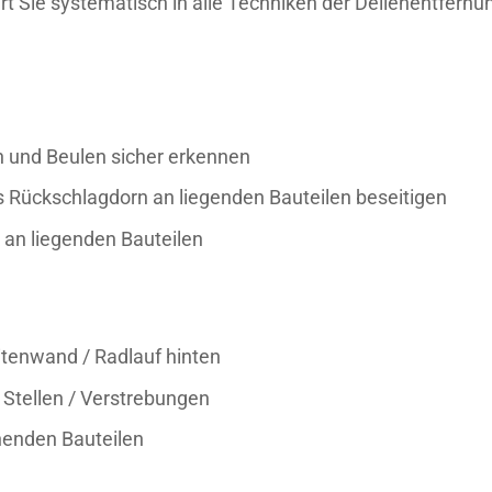
hrt Sie systematisch in alle Techniken der Dellenentfernun
n und Beulen sicher erkennen
s Rückschlagdorn an liegenden Bauteilen beseitigen
 an liegenden Bauteilen
itenwand / Radlauf hinten
 Stellen / Verstrebungen
henden Bauteilen