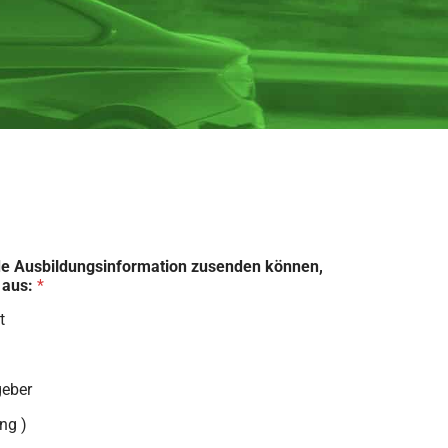
de Ausbildungsinformation zusenden können,
n aus:
*
t
geber
ng )